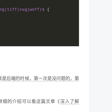
ng|tiff|svg|woff)$
 {
。
m/api，也就是后端的时候，第一次是没问题的，第
详细的介绍可以看这篇文章《
深入了解