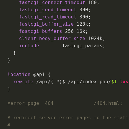
fastcgi_connect_timeout
180
;
fastcgi_send_timeout
300
;
fastcgi_read_timeout
300
;
fastcgi_buffer_size
128k
;
fastcgi_buffers
256
16k
;
client_body_buffer_size
1024k
;
include
        fastcgi_params;
     }
   }
location
 @api {
rewrite
 /api/(.*)$ /api/index.php/
$1
las
   }
#error_page  404              /404.html;
# redirect server error pages to the stati
#