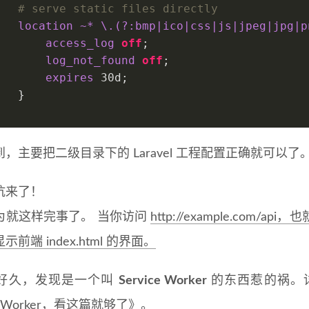
# serve static files directly
location
~* \.(?:bmp|ico|css|js|jpeg|jpg|p
access_log
off
;
log_not_found
off
;
expires
30d
;
   }
，主要把二级目录下的 Laravel 工程配置正确就可以了
坑来了！
为就这样完事了。 当你访问
http://example.co
前端 index.html 的界面。
好久，发现是一个叫
Service Worker
的东西惹的祸。
ce Worker，看这篇就够了
》。