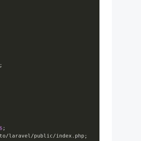
;
$
;
to/laravel/public/index.php;