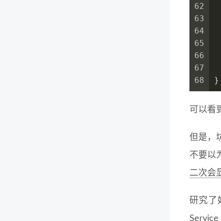
62
63
64
65
66
67
 
68
}
可以看到
但是，
不要以
二次会显示
研究了
Servi