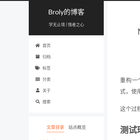
Broly的博客
学无止境 | 强者之心
首页
归档
标签
分类
重构一个
关于
式，使用
搜索
这个过
文章目录
站点概览
测试