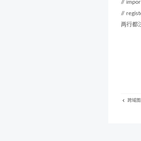
// impor
// regis
两行都
跨域图片资