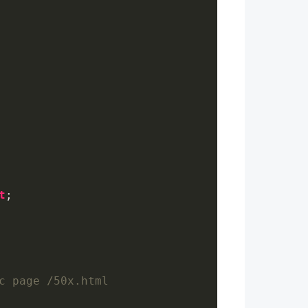
t
;
c page /50x.html