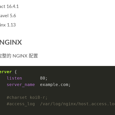
act 16.4.1
avel 5.6
inx 1.13
NGINX
整的 NGINX 配置
erver
 {
listen
80
;
server_name
  example.com;
#charset koi8-r;
#access_log  /var/log/nginx/host.access.lo