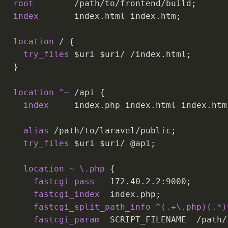
root
	/path/to/frontend/build;
index
	index.html index.htm;
location
 / {
try_files
 $uri $uri/ /index.html;
   }
location
 ^~
 /api {
index
	index.php index.html index.htm
alias
 /path/to/laravel/public;
try_files
 $uri $uri/ @api;
location
~ \.php
 {
fastcgi_pass
172.40.2.2:9000
;
fastcgi_index
  index.php;
fastcgi_split_path_info
 ^(.+\.php)(.*)
fastcgi_param
  SCRIPT_FILENAME  /path/