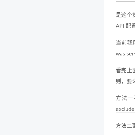
是这个货
API 配
当前我
was ser
看完上
则，要
方法一不
exclude 
方法二更