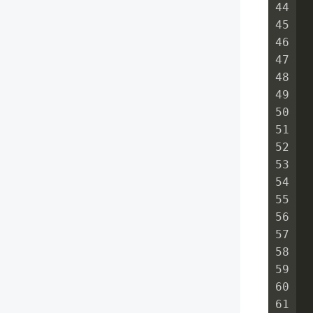
44
45
46
47
 
48
49
50
51
52
53
54
55
56
57
58
59
60
 
61